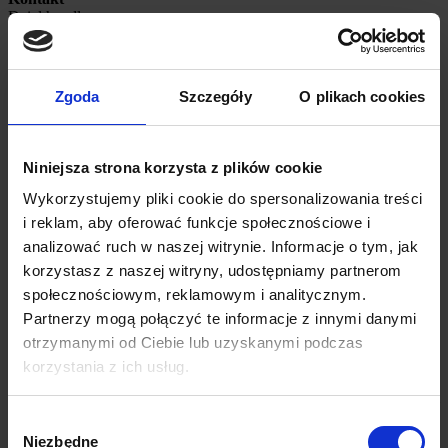
Dział handlowy
+48 505 538 301
zamowienia@provision.net.pl
Adres
Provision Sp. z o.o.
Zgoda
Szczegóły
O plikach cookies
Białobrzegi 146P
37-114 Białobrzegi
Litery 3D
Znakowanie przestrzeni
26 marca, 2021
Niniejsza strona korzysta z plików cookie
Aranżacja przestrzeni wspólnej
Wykorzystujemy pliki cookie do spersonalizowania treści
dla PhoenixContact E-Mobility
i reklam, aby oferować funkcje społecznościowe i
analizować ruch w naszej witrynie. Informacje o tym, jak
w Rzeszowie
korzystasz z naszej witryny, udostępniamy partnerom
społecznościowym, reklamowym i analitycznym.
Aranżacja przestrzeni w Rzeszowie
Partnerzy mogą połączyć te informacje z innymi danymi
otrzymanymi od Ciebie lub uzyskanymi podczas
Poznaj przestrzeń, gdzie dbałość o środowisko idzie w parze z
korzystania z ich usług.
innowacyjnością. Nasza aranżacja dla firmy PhoenixContact E-
Mobility w Rzeszowie to harmonijne połączenie pasji do technologii
z troską o planetę.
Wybór
Niezbędne
zgody