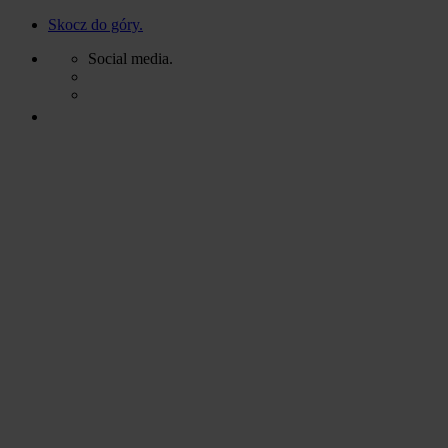
Skocz do góry.
Social media.
Skip
to
content
Litery 3D
Pylony
Kasetony
Oferta
Litery 3D