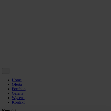
Projekty UE
Wycena
Kontakt
© 2024 Made by PROVISION | All rights reserved.
Polityka prywatności
Social media.
Wycena
Projekty UE
Home
Oferta
Portfolio
Galeria
Wycena
Kontakt
Kontakt