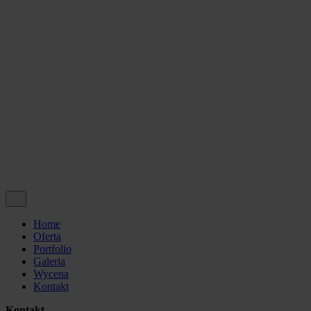
Projekty UE
Wycena
Kontakt
© 2024 Made by PROVISION | All rights reserved.
Polityka prywatności
Social media.
Wycena
Projekty UE
Home
Oferta
Portfolio
Galeria
Wycena
Kontakt
Kontakt