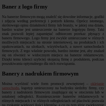
Baner z logo firmy
Na banerze firmowym mogą znaleźć się dowolne informacje, grafiki
i zdjęcia według preferencji i potrzeb klienta. Oprócz istotnego,
skrótowego opisu działalności firmy lub branży, w jakiej ona działa,
bardzo ważne jest umieszczenie na banerze logotypu firmy. Taki
znak pozwoli lepiej zapamiętać odbiorcom przekaz płynący z
baneru firmowego. Logo firmy jest zwykle umieszczane w różnych
możliwych miejscach: na stronie internetowej, na produktach i ich
opakowaniach, na ulotkach, wizytówkach, a nawet samochodach
firmowych. Z tego właśnie powodu, bardzo istotne jest, aby znalazł
się on również w widocznym miejscu na banerze reklamowym.
Dzięki temu klienci szybciej skojarzą firmę z produktem, podczas
poszukiwania optymalnego dla nich rozwiązania.
Banery z nadrukiem firmowym
Można wyróżnić wiele form promocji zewnętrznej –
oklejanie
samochodu
, logotyp umieszczony na budynku siedziby firmy, czy
banery z nadrukiem firmowym znajdujące się w otoczeniu lub w
ustalonej odległości. Rozmieszczenie banerów reklamowych w
różnych miejscach i w różnych odległościach od placówki pozwala
na zyskanie większej ilości klientów, a co za tym idzie zwiększenie