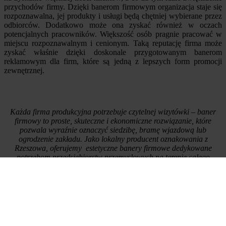
przychodów firmy. Dzięki banerom firmowym organizacja staje się
rozpoznawalna, jej produkty i usługi będą chętniej wybierane przez
odbiorców. Dodatkowo może ona zyskać również w oczach
potencjalnych pracowników. Większość osób pragnie pracować w
miejscu rozpoznawalnym i cenionym. Taką reputację firma może
zyskać właśnie dzięki doskonale przygotowanym banerom
reklamowym dla firm, które są jedną z lepszych form promocji
zewnętrznej.
Każda firma produkcyjna potrzebuje czytelnej wizytówki – baner
firmowy to proste, skuteczne i ekonomiczne rozwiązanie, które
pozwala wyraźnie oznaczyć siedzibę, bramę wjazdową lub
ogrodzenie zakładu. Jako lokalny producent oznakowania z
Rzeszowa, oferujemy estetyczne banery firmowe dedykowane
potrzebom przedsiębiorstw przemysłowych na terenie całego
Podkarpacia. Nasze banery sprawdzają się jako podstawowy
element identyfikacji wizualnej w strefach produkcyjnych, w tym w
Dolinie Lotniczej.