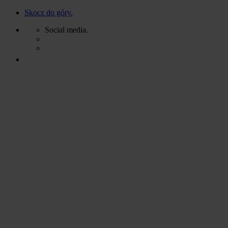
Skocz do góry.
Social media.
Skip
to
content
Litery 3D
Pylony
Kasetony
Oferta
Litery 3D